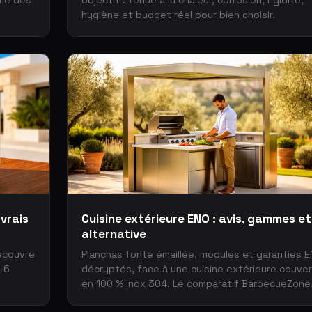
ème des
objectif : tenue à la chaleur, corrosion, rigidité,
hygiène et budget réel pour bien choisir.
 vrais
Cuisine extérieure ENO : avis, gammes et
alternative
recouvre
Planchas fonte émaillée, modules et garanties 
s 6
décryptés, face à une cuisine extérieure couve
en 100 % inox 304. Le comparatif BarbecueZone