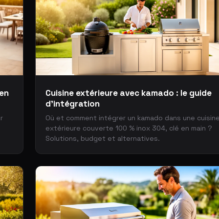
ien
Cuisine extérieure avec kamado : le guide
d'intégration
r
Où et comment intégrer un kamado dans une cuisin
extérieure couverte 100 % inox 304, clé en main ?
Solutions, budget et alternatives.