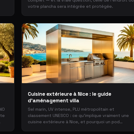
complet — et la vraie question, celle de l’endroit où
votre plancha sera intégrée et protégée.
Cuisine extérieure à Nice : le guide
d'aménagement villa
ENO
Sel marin, UV intense, PLU métropolitain et
rte
classement UNESCO : ce qu'implique vraiment une
.
cuisine extérieure à Nice, et pourquoi un pod
couvert inox 304 s'impose.