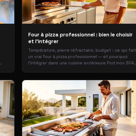
Four à pizza professionnel : bien le choisir
et l'intégrer
Température, pierre réfractaire, budget : ce qui fait
e
un vrai four à pizza professionnel — et pourquoi
l'intégrer dans une cuisine extérieure Pod inox 304
couverte, clé en main.