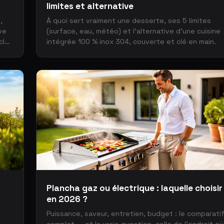
limites et alternative
,
À quoi sert vraiment une desserte, ses 5 limites
ve
(surface, eau, météo) et l'alternative d'une cuisine
clé
intégrée 100 % inox 304, couverte et clé en main.
Plancha gaz ou électrique : laquelle choisir
en 2026 ?
Puissance, saveur, entretien, budget : le comparati