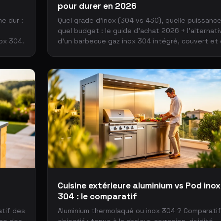
pour durer en 2026
me dur :
Quel grade d'inox (304 vs 430), quelle puissance
quel budget : le guide d'achat 2026 + l'alternati
nox 304.
d'un barbecue gaz inox 304 intégré, couvert et 
en main.
Cuisine extérieure aluminium vs Pod inox
304 : le comparatif
atif des
Aluminium thermolaqué ou inox 304 ? Comparatif