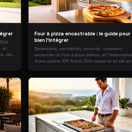
tégrer
Four à pizza encastrable : le guide pour
bien l’intégrer
 304 :
— et
Dimensions, ventilation, sécurité : comment
e, clé
encastrer un four à pizza dehors, et l’alternativ
d’une cuisine 100 % inox 304 couverte et clé en
main.