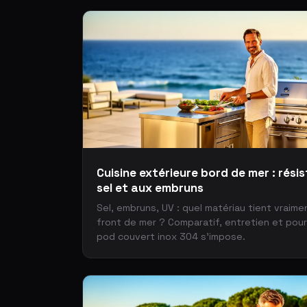
Cuisine extérieure bord de mer : résis
sel et aux embruns
Sel, embruns, UV : quel matériau tient vraime
front de mer ? Comparatif, entretien et pou
pod couvert inox 304 s'impose.