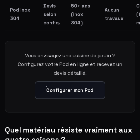
Devis
50+ ans
O
Pod inox
Aucun
selon
(inox
(
304
travaux
config.
304)
m
Vous envisagez une cuisine de jardin ?
Configurez votre Pod en ligne et recevez un
devis détaillé.
Configurer mon Pod
Quel matériau résiste vraiment aux
quatre saisons ?