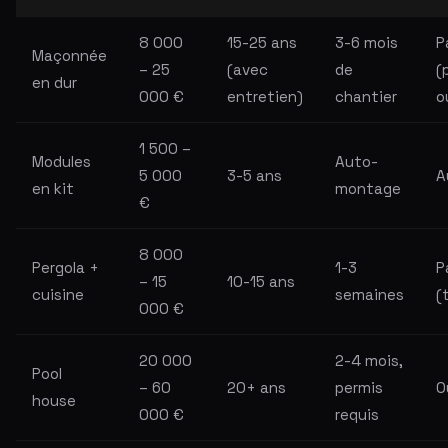
8 000
15-25 ans
3-6 mois
P
Maçonnée
– 25
(avec
de
(
en dur
000 €
entretien)
chantier
o
1 500 –
Modules
Auto-
5 000
3-5 ans
A
en kit
montage
€
8 000
Pergola +
1-3
P
– 15
10-15 ans
cuisine
semaines
(
000 €
20 000
2-4 mois,
Pool
– 60
20+ ans
permis
O
house
000 €
requis