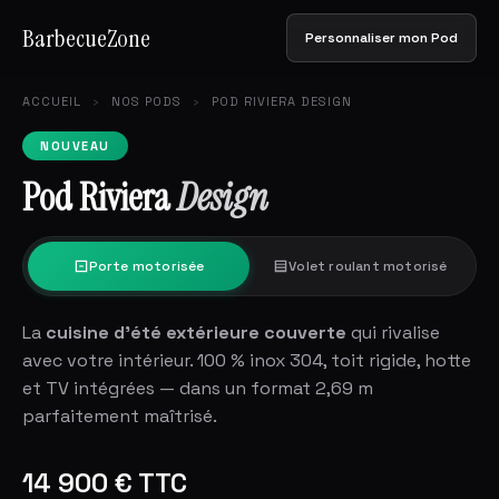
BarbecueZone
Personnaliser mon Pod
ACCUEIL
›
NOS PODS
›
POD RIVIERA DESIGN
NOUVEAU
Pod Riviera
Design
Porte motorisée
Volet roulant motorisé
La
cuisine d'été extérieure couverte
qui rivalise
avec votre intérieur. 100 % inox 304, toit rigide, hotte
et TV intégrées — dans un format 2,69 m
parfaitement maîtrisé.
14 900 € TTC