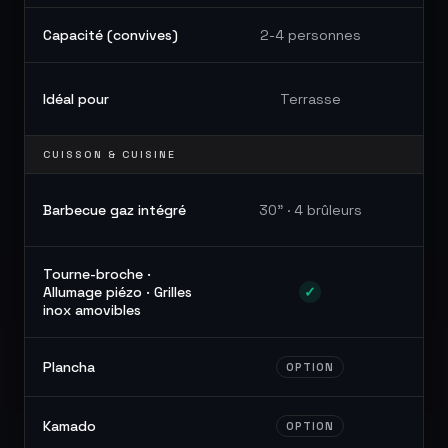
Capacité (convives)
2-4 personnes
J
Idéal pour
Terrasse
CUISSON & CUISINE
Barbecue gaz intégré
30" · 4 brûleurs
Tourne-broche ·
Allumage piézo · Grilles
✓
inox amovibles
Plancha
OPTION
Kamado
OPTION