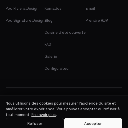
Pod Riviera Design
Kamados
Email
Pod Signature Design
Blog
Prendre RDV
Cuisine d'été couverte
FAQ
Galerie
Configurateur
© 2026 BarbecueZone. Tous droits réservés.
Mentions légales
·
Politique de confidentialité
· CGV
Nous utilisons des cookies pour mesurer l'audience du site et
améliorer votre expérience. Vous pouvez accepter ou refuser à
tout moment.
En savoir plus
.
Refuser
Accepter
Configurer mon Pod sur mesure