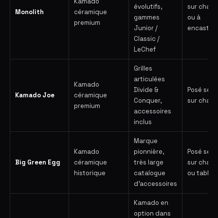
Kamado
évolutifs,
sur chario
Monolith
céramique
gammes
ou à
premium
Junior /
encastrer
Classic /
LeChef
Grilles
articulées
Kamado
Divide &
Posé seul,
Kamado Joe
céramique
Conquer,
sur chario
premium
accessoires
inclus
Marque
Kamado
pionnière,
Posé seul,
Big Green Egg
céramique
très large
sur chario
historique
catalogue
ou table
d'accessoires
Kamado en
option dans