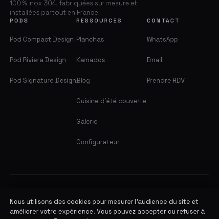
100 % inox 304, fabriquées sur mesure et
installées partout en France.
PODS
RESSOURCES
CONTACT
Pod Compact Design
Planchas
WhatsApp
Pod Riviera Design
Kamados
Email
Pod Signature Design
Blog
Prendre RDV
Cuisine d'été couverte
Galerie
Configurateur
© 2026 BarbecueZone. Tous droits réservés.
Mentions légales
·
Politique de confidentialité
· CGV
Nous utilisons des cookies pour mesurer l'audience du site et
améliorer votre expérience. Vous pouvez accepter ou refuser à