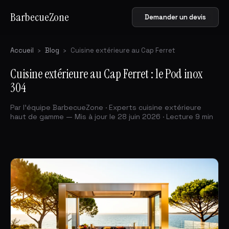
BarbecueZone
Demander un devis
Accueil
›
Blog
›
Cuisine extérieure au Cap Ferret
Cuisine extérieure au Cap Ferret : le Pod inox
304
Par l'équipe BarbecueZone · Experts cuisine extérieure
haut de gamme — Mis à jour le 28 juin 2026 · Lecture 9 min