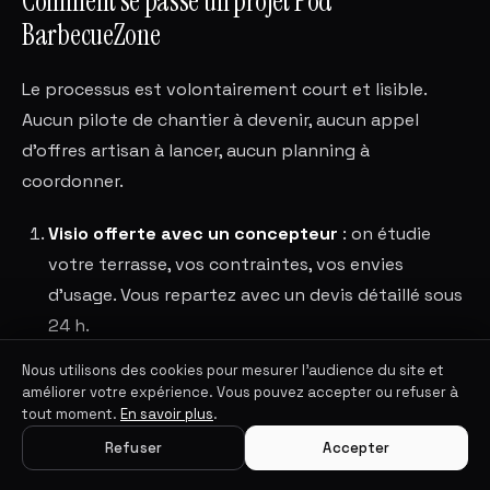
Comment se passe un projet Pod
BarbecueZone
Le processus est volontairement court et lisible.
Aucun pilote de chantier à devenir, aucun appel
d'offres artisan à lancer, aucun planning à
coordonner.
Visio offerte avec un concepteur
: on étudie
votre terrasse, vos contraintes, vos envies
d'usage. Vous repartez avec un devis détaillé sous
24 h.
Validation du devis
: modèle, coloris, options,
Nous utilisons des cookies pour mesurer l'audience du site et
améliorer votre expérience. Vous pouvez accepter ou refuser à
fenêtre de livraison. Acompte versé.
tout moment.
En savoir plus
.
Fabrication atelier
: votre Pod est usiné sur
Refuser
Accepter
mesure selon vos spécifications. Suivi régulier par