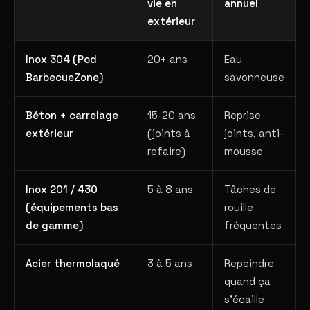
vie en
annuel
extérieur
Inox 304 (Pod
20+ ans
Eau
BarbecueZone)
savonneuse
Béton + carrelage
15-20 ans
Reprise
extérieur
(joints à
joints, anti-
refaire)
mousse
Inox 201 / 430
5 à 8 ans
Tâches de
(équipements bas
rouille
de gamme)
fréquentes
Acier thermolaqué
3 à 5 ans
Repeindre
quand ça
s'écaille