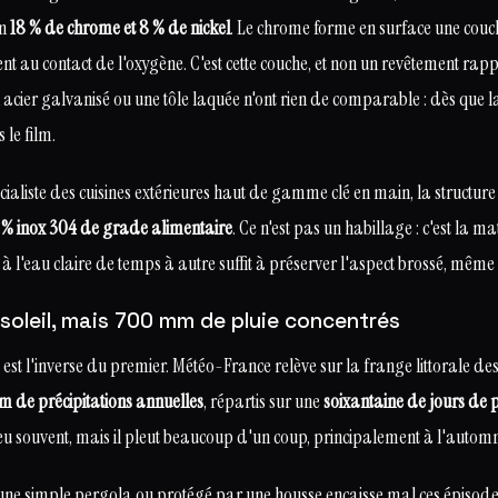
on
18 % de chrome et 8 % de nickel
. Le chrome forme en surface une couc
 au contact de l'oxygène. C'est cette couche, et non un revêtement rappo
n acier galvanisé ou une tôle laquée n'ont rien de comparable : dès que la
 le film.
aliste des cuisines extérieures haut de gamme clé en main, la structur
 % inox 304 de grade alimentaire
. Ce n'est pas un habillage : c'est la 
 à l'eau claire de temps à autre suffit à préserver l'aspect brossé, même
soleil, mais 700 mm de pluie concentrés
est l'inverse du premier. Météo-France relève sur la frange littorale d
 de précipitations annuelles
, répartis sur une
soixantaine de jours de 
 peu souvent, mais il pleut beaucoup d'un coup, principalement à l'autom
ne simple pergola ou protégé par une housse encaisse mal ces épisodes.