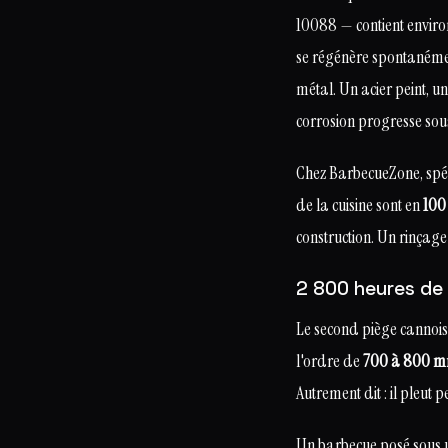
10088 — contient envir
se régénère spontanément
métal. Un acier peint, u
corrosion progresse sous
Chez BarbecueZone, spéci
de la cuisine sont en
100
construction. Un rinçage
2 800 heures de 
Le second piège cannois 
l'ordre de
700 à 800 mm
Autrement dit : il pleut
Un barbecue posé sous u