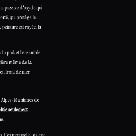
he passive d'oxyde qui
rté, qui protège le
 peinture est rayée, la
e du pod et l'ensemble
matière même de la
 en front de mer.
es Alpes-Maritimes de
pluie seulement
.
ne.
 L'eau ruisselle, stagne