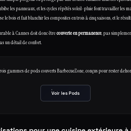
ibe les panneaux, et les cycles répétés soleil-pluie font travailler les ma
le bois et fait blanchir les composites en trois à cinq saisons, et le résulta
durable à Cannes doit donc être
couverte en permanence
, pas simplemen
pas un détail de confort.
trois gammes de pods couverts BarbecueZone, conçus pour rester dehors
Voir les Pods
risations pour une cuisine extérieure à