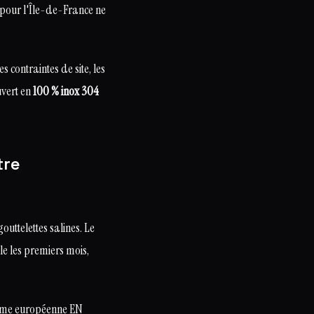
e pour l'Île-de-France ne
 contraintes de site, les
uvert en
100 % inox 304
tre
uttelettes salines. Le
le les premiers mois,
rme européenne EN