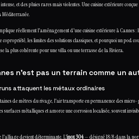
intense, et des pluies rares mais violentes. Une cuisine extérieure conçu
la Méditerranée.
implique réellement l'aménagement d'une cuisine extérieure à Cannes : les
 copropriété, les limites des solutions classiques, et pourquoi un pod co
se la plus cohérente pour une villa ou une terrasse de la Riviera.
nes n'est pas un terrain comme un au
bruns attaquent les métaux ordinaires
taines de mètres du rivage, l'air transporte en permanence des micro-go
es surfaces métalliques et amorce une corrosion localisée, souvent invisib
e l'alliage devient déterminante. L'
inox 304
— désigné 18/8 dans la no