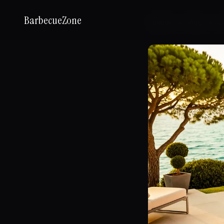
BarbecueZone
Accueil
›
Blog
›
Cu