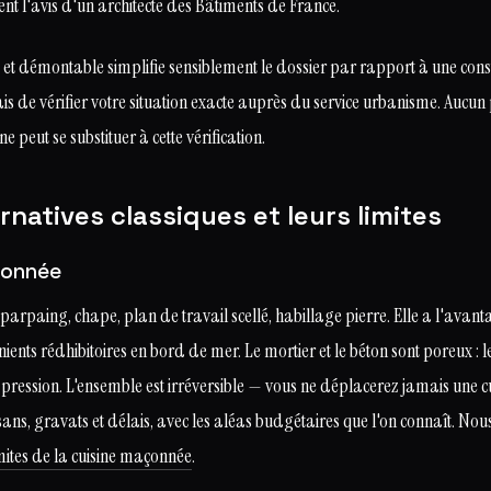
sent l'avis d'un architecte des Bâtiments de France.
et démontable simplifie sensiblement le dossier par rapport à une co
is de vérifier votre situation exacte auprès du service urbanisme. Aucun 
peut se substituer à cette vérification.
ernatives classiques et leurs limites
çonnée
: parpaing, chape, plan de travail scellé, habillage pierre. Elle a l'avanta
nients rédhibitoires en bord de mer. Le mortier et le béton sont poreux : le 
par pression. L'ensemble est irréversible — vous ne déplacerez jamais une 
sans, gravats et délais, avec les aléas budgétaires que l'on connaît. Nous
mites de la cuisine maçonnée
.