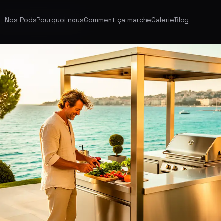
Nos Pods
Pourquoi nous
Comment ça marche
Galerie
Blog
isine extérieure Cannes