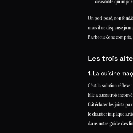
covisibilité qui impo
Un pod posé, non fondé 
mais il ne dispense jama
BarbecueZone compris, ne 
Les trois alt
1. La cuisine ma
C'est la solution réflexe 
Elle a aussi trois inconvé
fait éclater les joints 
le chantier implique arti
dans notre
guide des li