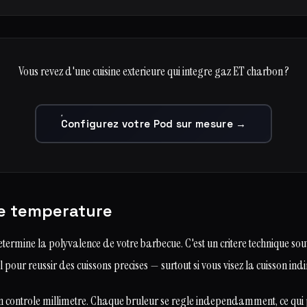
Vous revez d'une cuisine exterieure qui integre gaz ET charbon ?
Configurez votre Pod sur mesure →
de temperature
termine la polyvalence de votre barbecue. C'est un critere technique so
 pour reussir des cuissons precises — surtout si vous visez la cuisson indi
n controle millimetre. Chaque bruleur se regle independamment, ce qui