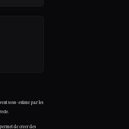
uvent sous-estime par les
recte.
 permet de creer des