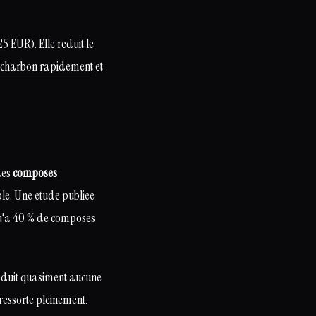
5 EUR). Elle reduit le
u charbon rapidement
et
des
composes
ble. Une etude publiee
qu'a 40 % de composes
oduit quasiment aucune
ressorte pleinement.