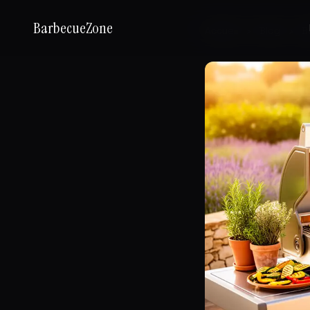
BarbecueZone
Accueil
›
Blog
›
Ba