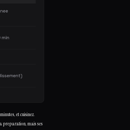
inee
0 min
dissement)
inutes, et cuisinez.
 preparation, mais ses