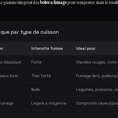
de gamme integrent des
boites a fumage
pour compenser, mais le result
ique par type de cuisson
on
Intensite fumee
Ideal pour
s classique
Forte
Viandes rouges, cote 
eaux bois
Tres forte
Fumage lent, pulled p
Nulle
Legumes, poissons, c
 fumage
Legere a moyenne
Compromis saveur/pra