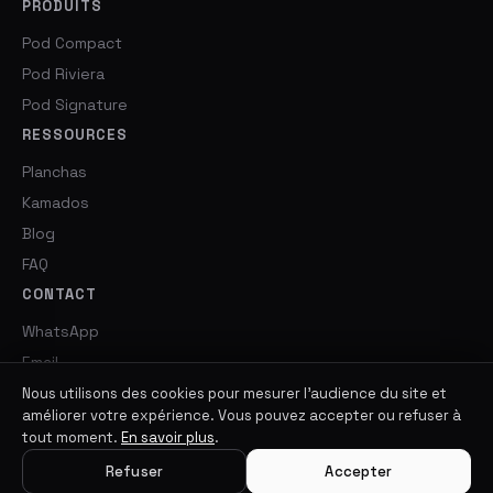
PRODUITS
Pod Compact
Pod Riviera
Pod Signature
RESSOURCES
Planchas
Kamados
Blog
FAQ
CONTACT
WhatsApp
Email
Nous utilisons des cookies pour mesurer l'audience du site et
améliorer votre expérience. Vous pouvez accepter ou refuser à
tout moment.
En savoir plus
.
© 2026 BarbecueZone. Tous droits réservés.
Refuser
Accepter
Mentions légales · Politique de confidentialité · CGV