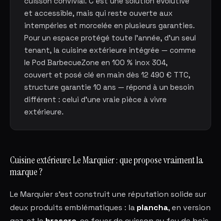
cuisson convivial. C'est une solution évolutive
et accessible, mais qui reste ouverte aux
intempéries et morcelée en plusieurs garanties.
Pour un espace protégé toute l'année, d'un seul
tenant, la cuisine extérieure intégrée — comme
le Pod BarbecueZone en 100 % inox 304,
couvert et posé clé en main dès 12 490 € TTC,
structure garantie 10 ans — répond à un besoin
différent : celui d'une vraie pièce à vivre
extérieure.
Cuisine extérieure Le Marquier : que propose vraiment la
marque ?
Le Marquier s'est construit une réputation solide sur
deux produits emblématiques : la
plancha
, en version
gaz, et le
brasero
, ce foyer de cuisson au feu de bois