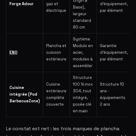
Origin &
Forge Adour
gaz et
d'équipement,
Base),
électrique
par élément
largeur
standard
80 cm
Système
Plancha et
Modulo en
Garantie
ENO
cuisson
acier,
d'équipement,
extérieure
modules à
par élément
assembler
Structure
Cuisine
100 % inox
Structure 10
Cuisine
extérieure
304, tout
ans ·
intégrée (Pod
complète
intégré,
équipements
BarbecueZone)
couverte
posée clé
2 ans
en main
Le constat est net : les trois marques de plancha